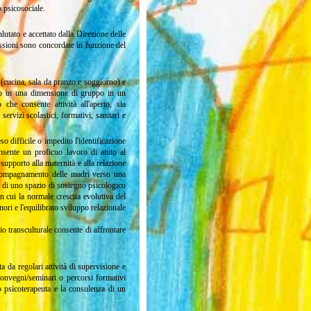
 psicosociale.
lutato e accettato dalla Direzione delle
ssioni sono concordate in funzione del
i (cucina, sala da pranzo e soggiorno) e
no in una dimensione di gruppo in un
che consente attività all'aperto, sia
rvizi scolastici, formativi, sanitari e
o difficile o impedito l'identificazione
onsente un proficuo lavoro di aiuto al
 supporto alla maternità e alla relazione
accompagnamento delle madri verso una
ta di uno spazio di sostegno psicologico
n cui la normale crescita evolutiva del
nori e l'equilibrato sviluppo relazionale
o transculturale consente di affrontare
a da regolari attività di supervisione e
onvegni/seminari o percorsi formativi
lo psicoterapeuta e la consulenza di un