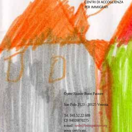
CENTRI DI ACCOGLIENZA
PER IMMIGRATI
Opere Riunite Buon Pastore
San Polo 2123 - 30125 Venezia
Tel. 041.52.22.689
CF 94020070275
e-mail :
sede@buonpastore.org
posta certificata: