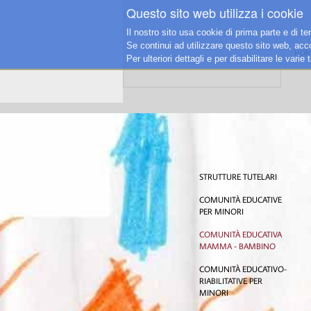
Questo sito web utilizza i cookie
Il nostro sito usa cookie di prima parte e di te
Se continui ad utilizzare questo sito web, accon
HOM
Per ulteriori dettagli e per disabilitare le vari
STRUTTURE TUTELARI
COMUNITÀ EDUCATIVE
PER MINORI
COMUNITÀ EDUCATIVA
MAMMA - BAMBINO
COMUNITÀ EDUCATIVO-
RIABILITATIVE PER
MINORI