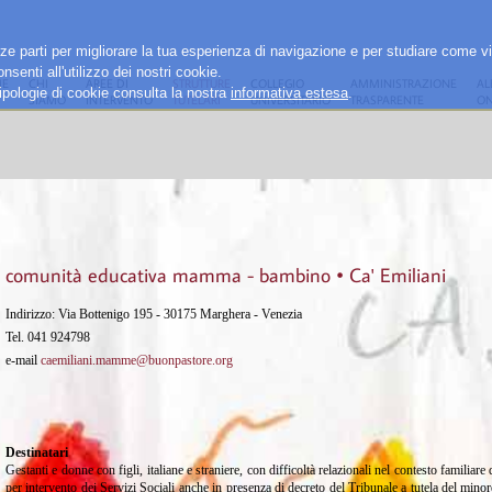
rze parti per migliorare la tua esperienza di navigazione e per studiare come vi
senti all'utilizzo dei nostri cookie.
E
CHI
AREE DI
STRUTTURE
COLLEGIO
AMMINISTRAZIONE
AL
e tipologie di cookie consulta la nostra
informativa estesa
.
SIAMO
INTERVENTO
TUTELARI
UNIVERSITARIO
TRASPARENTE
ON
comunità educativa mamma - bambino • Ca' Emiliani
Indirizzo: Via Bottenigo 195 - 30175 Marghera - Venezia
Tel. 041 924798
e-mail
caemiliani.mamme@buonpastore.org
Destinatari
Gestanti e donne con figli, italiane e straniere, con difficoltà relazionali nel contesto familiar
per intervento dei Servizi Sociali anche in presenza di decreto del Tribunale a tutela del mino