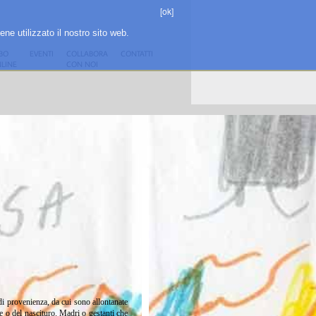
[ok]
ene utilizzato il nostro sito web.
BO
EVENTI
COLLABORA
CONTATTI
LINE
CON NOI
e di provenienza, da cui sono allontanate
re o del nascituro. Madri o gestanti che