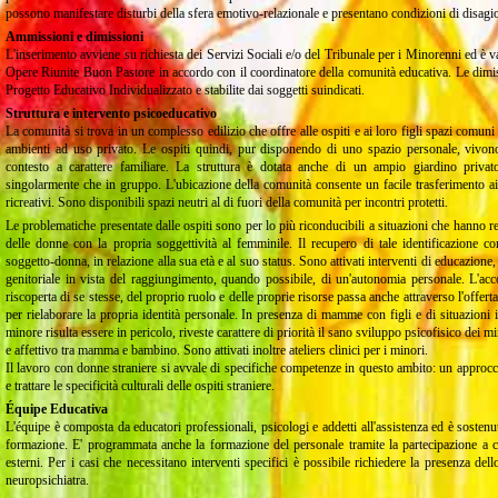
possono manifestare disturbi della sfera emotivo-relazionale e presentano condizioni di disagio
Ammissioni e dimissioni
L'inserimento avviene su richiesta dei Servizi Sociali e/o del Tribunale per i Minorenni ed è va
Opere Riunite Buon Pastore in accordo con il coordinatore della comunità educativa. Le dimi
Progetto Educativo Individualizzato e stabilite dai soggetti suindicati.
Struttura e intervento psicoeducativo
La comunità si trova in un complesso edilizio che offre alle ospiti e ai loro figli spazi comun
ambienti ad uso privato. Le ospiti quindi, pur disponendo di uno spazio personale, vivo
contesto a carattere familiare. La struttura è dotata anche di un ampio giardino privato 
singolarmente che in gruppo. L'ubicazione della comunità consente un facile trasferimento ai se
ricreativi. Sono disponibili spazi neutri al di fuori della comunità per incontri protetti.
Le problematiche presentate dalle ospiti sono per lo più riconducibili a situazioni che hanno res
delle donne con la propria soggettività al femminile. Il recupero di tale identificazione c
soggetto-donna, in relazione alla sua età e al suo status. Sono attivati interventi di educazione,
genitoriale in vista del raggiungimento, quando possibile, di un'autonomia personale. L'
riscoperta di se stesse, del proprio ruolo e delle proprie risorse passa anche attraverso l'offer
per rielaborare la propria identità personale. In presenza di mamme con figli e di situazioni i
minore risulta essere in pericolo, riveste carattere di priorità il sano sviluppo psicofisico dei mi
e affettivo tra mamma e bambino. Sono attivati inoltre ateliers clinici per i minori.
Il lavoro con donne straniere si avvale di specifiche competenze in questo ambito: un approcci
e trattare le specificità culturali delle ospiti straniere.
Équipe Educativa
L'équipe è composta da educatori professionali, psicologi e addetti all'assistenza ed è sostenut
formazione. E' programmata anche la formazione del personale tramite la partecipazione a c
esterni. Per i casi che necessitano interventi specifici è possibile richiedere la presenza del
neuropsichiatra.