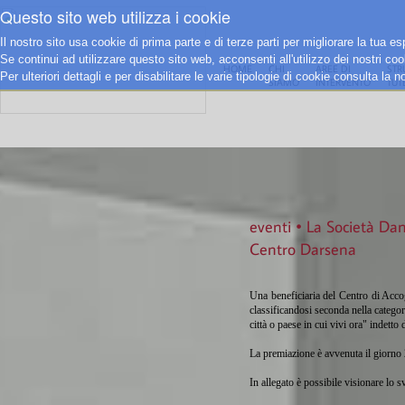
Questo sito web utilizza i cookie
Il nostro sito usa cookie di prima parte e di terze parti per migliorare la tua 
Se continui ad utilizzare questo sito web, acconsenti all'utilizzo dei nostri coo
HOME
CHI
AREE DI
STR
Per ulteriori dettagli e per disabilitare le varie tipologie di cookie consulta la 
SIAMO
INTERVENTO
TUT
eventi • La Società Da
Centro Darsena
Una beneficiaria del Centro di Accogl
classificandosi seconda nella categori
città o paese in cui vivi ora" indett
La premiazione è avvenuta il giorn
In allegato è possibile visionare lo 