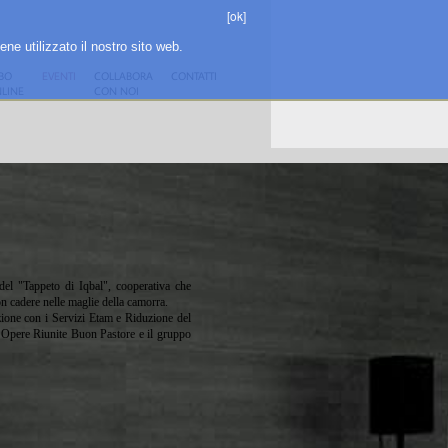
[ok]
ene utilizzato il nostro sito web.
BO
EVENTI
COLLABORA
CONTATTI
LINE
CON NOI
del "Tappeto di Iqbal", cooperativa che
on cadere nelle maglie della camorra.
razione con i Servizi Etam e Riduzione del
e Opere Riunite Buon Pastore e il gruppo