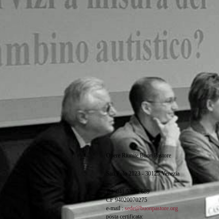
Opere Riunite Buon Pastore
San Polo 2123 - 30125 Venezia
Tel. 041.52.22.689
CF 94020070275
e-mail :
sede@buonpastore.org
posta certificata: