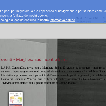
rze parti per migliorare la tua esperienza di navigazione e per studiare come vi
senti all'utilizzo dei nostri cookie.
E
CHI
AREE DI
STRUTTURE
COLLEGIO
AMMINISTRAZIONE
AL
e tipologie di cookie consulta la nostra
informativa estesa
.
SIAMO
INTERVENTO
TUTELARI
UNIVERSITARIO
TRASPARENTE
ON
eventi • Marghera Sud incontra Barra
L'A.P.S. ComuniCare invita tutti a Marghera Sud il 13 giugno ad incontrare i nasi rossi 
attraverso la pedagogia circense si occupa di aiutare i ragazzi del quartiere Barra di Napoli a n
L'iniziativa è promossa con il patrocinio dell'assessorato alle politiche giovanili, in collabo
Danno del Comune di Venezia, l'ass. "Libera dalle mafie", la Parrocchia Gesù Lavoratore, l
ViviAmoilParcoEmmer, con il gentile contributo di Coop Adriatica.