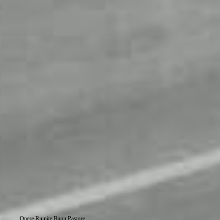
Opere Riunite Buon Pastore