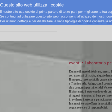
Questo sito web utilizza i cookie
Il nostro sito usa cookie di prima parte e di terze parti per migliorare la tua 
Se continui ad utilizzare questo sito web, acconsenti all'utilizzo dei nostri coo
HOME
CHI
AREE DI
STR
Per ulteriori dettagli e per disabilitare le varie tipologie di cookie consulta la 
SIAMO
INTERVENTO
TUT
eventi • Laboratorio per
Durante il mese di febbraio, presso l
con materiali di riciclo, al quale hann
Il progetto, reso possibile grazie ai
e Trentino-Alto Adige, con il coordi
altre comunità per minori del Veneto
Il laboratorio è stato condotto da un 
ai ragazzi le nozioni di base per la r
in evidenza interesse e partecipazione
In sintesi, è stata offerta la possibi
acquisire senso di responsabilità.