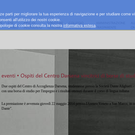
rze parti per migliorare la tua esperienza di navigazione e per studiare come vi
senti all'utilizzo dei nostri cookie.
E
CHI
AREE DI
STRUTTURE
COLLEGIO
AMMINISTRAZIONE
AL
e tipologie di cookie consulta la nostra
informativa estesa
.
SIAMO
INTERVENTO
TUTELARI
UNIVERSITARIO
TRASPARENTE
ON
eventi • Ospiti del Centro Darsena vincitrici di borse di stu
Due ospiti del Centro di Accoglienza Darsena, studentesse presso la Società Dante Alighieri -
con una borsa di studio per l'impegno e i risultati ottenuti durante il corso di lingua italiana.
La premiazione è avvenuta giovedì 22 maggio 2014 presso l'Ateneo Veneto a San Marco, in oc
Dante".