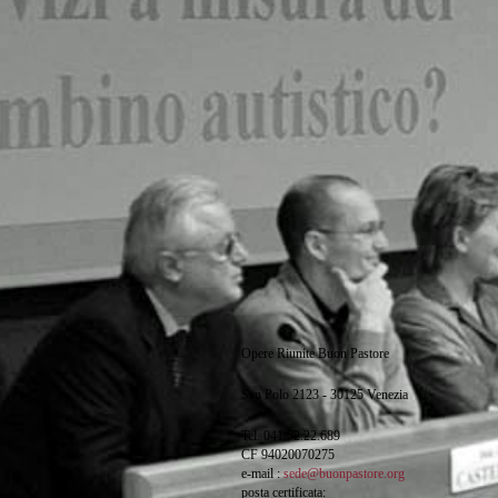
Opere Riunite Buon Pastore
San Polo 2123 - 30125 Venezia
Tel. 041.52.22.689
CF 94020070275
e-mail :
sede@buonpastore.org
posta certificata: