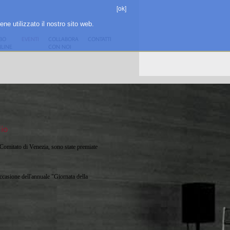
[ok]
ene utilizzato il nostro sito web.
BO
EVENTI
COLLABORA
CONTATTI
LINE
CON NOI
dio
 Comitato di Venezia, sono state premiate
casione dell'annuale "Giornata della