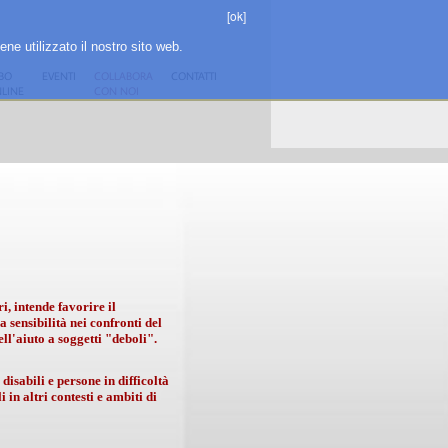
[ok]
ene utilizzato il nostro sito web.
BO
EVENTI
COLLABORA
CONTATTI
LINE
CON NOI
i, intende favorire il
 sensibilità nei confronti del
ll'aiuto a soggetti "deboli".
disabili e persone in difficoltà
in altri contesti e ambiti di