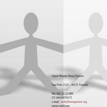
Opere Riunite Buon Pastore
San Polo 2123 - 30125 Venezia
Tel. 041.52.22.689
CF 94020070275
e-mail :
sede@buonpastore.org
posta certificata: