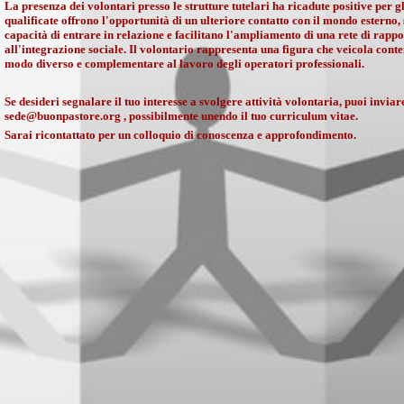
La presenza dei volontari presso le strutture tutelari ha ricadute positive per gl
qualificate offrono l'opportunità di un ulteriore contatto con il mondo esterno
capacità di entrare in relazione e facilitano l'ampliamento di una rete di rappor
all'integrazione sociale. Il volontario rappresenta una figura che veicola conte
modo diverso e complementare al lavoro degli operatori professionali.
Se desideri segnalare il tuo interesse a svolgere attività volontaria, puoi invi
sede@buonpastore.org , possibilmente unendo il tuo curriculum vitae.
Sarai ricontattato per un colloquio di conoscenza e approfondimento.