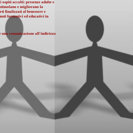
i ospiti accolti: presenze adulte e
, stimolano e migliorano la
ti finalizzati al benessere e
nuti formativi ed educativi in
are una comunicazione all'indirizzo