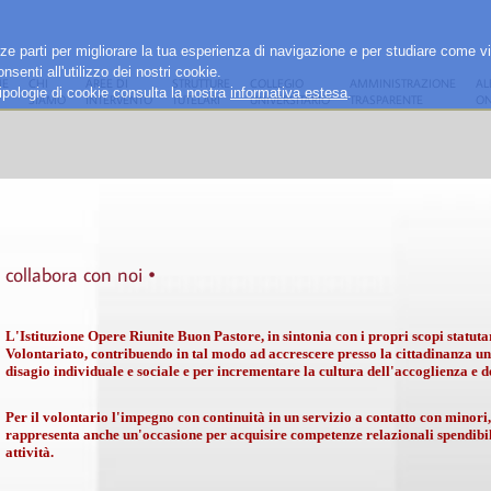
rze parti per migliorare la tua esperienza di navigazione e per studiare come vi
senti all'utilizzo dei nostri cookie.
E
CHI
AREE DI
STRUTTURE
COLLEGIO
AMMINISTRAZIONE
AL
e tipologie di cookie consulta la nostra
informativa estesa
.
SIAMO
INTERVENTO
TUTELARI
UNIVERSITARIO
TRASPARENTE
ON
collabora con noi •
L'Istituzione Opere Riunite Buon Pastore, in sintonia con i propri scopi statutar
Volontariato, contribuendo in tal modo ad accrescere presso la cittadinanza una
disagio individuale e sociale e per incrementare la cultura dell'accoglienza e de
Per il volontario l'impegno con continuità in un servizio a contatto con minori, 
rappresenta anche un'occasione per acquisire competenze relazionali spendibili 
attività.