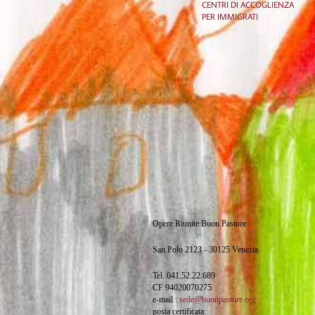
CENTRI DI ACCOGLIENZA
PER IMMIGRATI
Opere Riunite Buon Pastore
San Polo 2123 - 30125 Venezia
Tel. 041.52.22.689
CF 94020070275
e-mail :
sede@buonpastore.org
posta certificata: