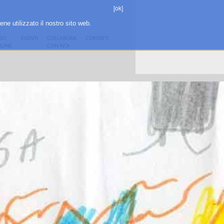
[ok]
ene utilizzato il nostro sito web.
BO
EVENTI
COLLABORA
CONTATTI
LINE
CON NOI