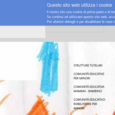
Questo sito web utilizza i cookie
Il nostro sito usa cookie di prima parte e di te
Se continui ad utilizzare questo sito web, accon
HOM
Per ulteriori dettagli e per disabilitare le vari
STRUTTURE TUTELARI
COMUNITÀ EDUCATIVE
PER MINORI
COMUNITÀ EDUCATIVA
MAMMA - BAMBINO
COMUNITÀ EDUCATIVO-
RIABILITATIVE PER
MINORI