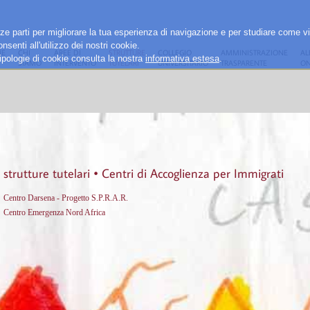
rze parti per migliorare la tua esperienza di navigazione e per studiare come vi
senti all'utilizzo dei nostri cookie.
E
CHI
AREE DI
STRUTTURE
COLLEGIO
AMMINISTRAZIONE
AL
e tipologie di cookie consulta la nostra
informativa estesa
.
SIAMO
INTERVENTO
TUTELARI
UNIVERSITARIO
TRASPARENTE
ON
strutture tutelari • Centri di Accoglienza per Immigrati
Centro Darsena - Progetto S.P.R.A.R.
Centro Emergenza Nord Africa